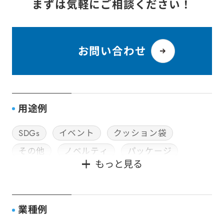
まずは気軽にご相談ください！
お問い合わせ
用途例
SDGs
イベント
クッション袋
その他
ノベルティ
パッケージ
もっと見る
封筒加工
社用・ビジネス封筒
神社用封筒
種子用封筒
販促用DM
配送・郵送用
食品用パッケージ
業種例