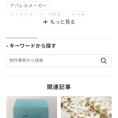
アパレルメーカー
キャラクターグッズ製作
その他
もっと見る
デザイン会社
企画会社
印刷会社
宿泊業
寺社仏閣
文具・雑貨メーカー
書籍販売
種苗会社
行政
観光業
キーワードから探す
通信販売
食品メーカー
関連記事