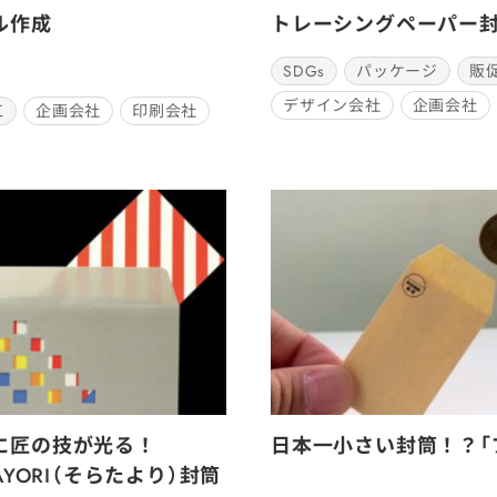
ル作成
トレーシングペーパー
SDGs
パッケージ
販
デザイン会社
企画会社
工
企画会社
印刷会社
に匠の技が光る！
日本一小さい封筒！？「
TAYORI（そらたより）封筒