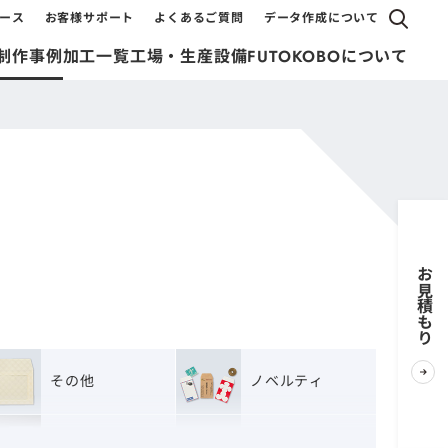
ース
お客様サポート
よくあるご質問
データ作成について
制作事例
加工一覧
工場・生産設備
FUTOKOBOについて
お見積もり
その他
ノベルティ
神社用封筒
種子用封筒