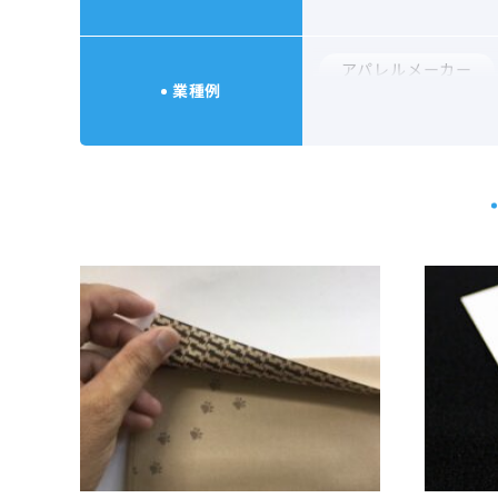
アパレルメーカー
販促用DM
業種例
寺社仏閣
文具