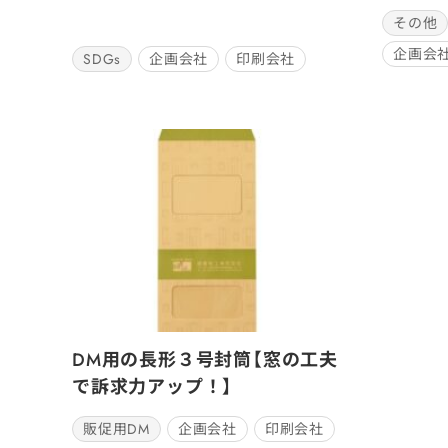
その他
企画会
SDGs
企画会社
印刷会社
DM用の長形３号封筒【窓の工夫
で訴求力アップ！】
販促用DM
企画会社
印刷会社