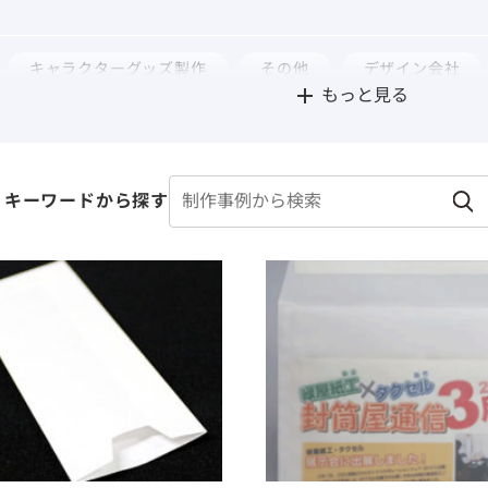
封筒
食品用パッケー
キャラクターグッズ製作
その他
デザイン会社
配送・郵送用
ジ
もっと見る
・雑貨メーカー
書籍販売
種苗会社
行政
キーワードから探す