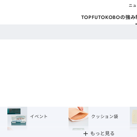
ニュ
TOP
FUTOKOBOの強み
イベント
クッション袋
もっと見る
社用・ビジネス
封筒加工