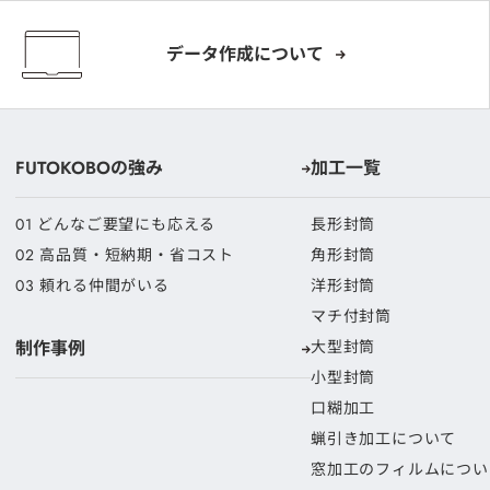
データ作成に
ついて
FUTOKOBOの強み
加工一覧
01 どんなご要望にも応える
長形封筒
02 高品質・短納期・省コスト
角形封筒
03 頼れる仲間がいる
洋形封筒
マチ付封筒
制作事例
大型封筒
小型封筒
口糊加工
蝋引き加工について
窓加工のフィルムについ