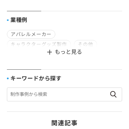
神社用封筒
種子用封筒
販促用DM
配送・郵送用
食品用パッケージ
業種例
アパレルメーカー
キャラクターグッズ製作
その他
もっと見る
デザイン会社
企画会社
印刷会社
宿泊業
寺社仏閣
文具・雑貨メーカー
書籍販売
種苗会社
行政
観光業
キーワードから探す
通信販売
食品メーカー
関連記事