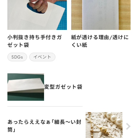
小判抜き持ち手付きガ
紙が透ける理由/透けに
ゼット袋
くい紙
SDGs
イベント
変型ガゼット袋
あったらええなぁ「細長～い封
筒」