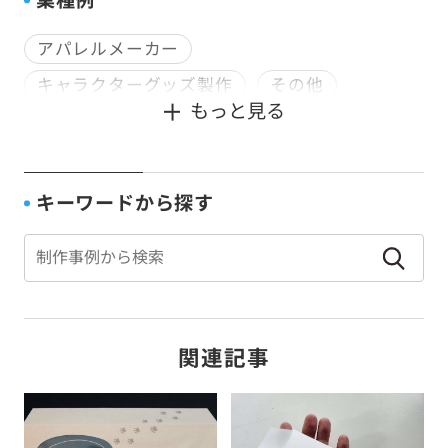
業種例
アパレルメーカー
キャラクターグッズ製作
その他
もっと見る
デザイン会社
企画会社
印刷会社
宿泊業
寺社仏閣
文具・雑貨メーカー
書籍販売
種苗会社
行政
観光業
キーワードから探す
通信販売
食品メーカー
関連記事