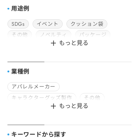
用途例
SDGs
イベント
クッション袋
その他
ノベルティ
パッケージ
もっと見る
封筒加工
社用・ビジネス封筒
神社用封筒
種子用封筒
販促用DM
配送・郵送用
食品用パッケージ
業種例
アパレルメーカー
キャラクターグッズ製作
その他
もっと見る
デザイン会社
企画会社
印刷会社
宿泊業
寺社仏閣
文具・雑貨メーカー
書籍販売
種苗会社
行政
観光業
キーワードから探す