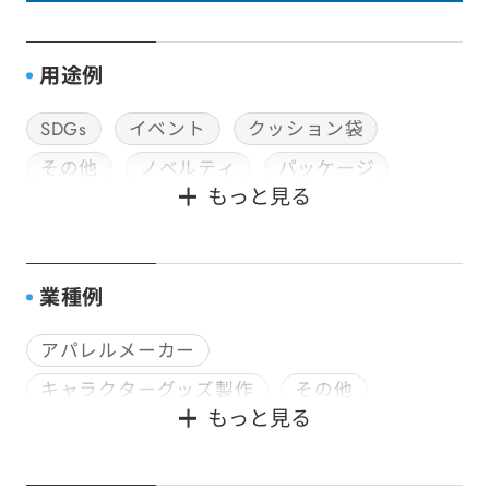
用途例
SDGs
イベント
クッション袋
その他
ノベルティ
パッケージ
もっと見る
封筒加工
社用・ビジネス封筒
神社用封筒
種子用封筒
販促用DM
配送・郵送用
食品用パッケージ
業種例
アパレルメーカー
キャラクターグッズ製作
その他
もっと見る
デザイン会社
企画会社
印刷会社
宿泊業
寺社仏閣
文具・雑貨メーカー