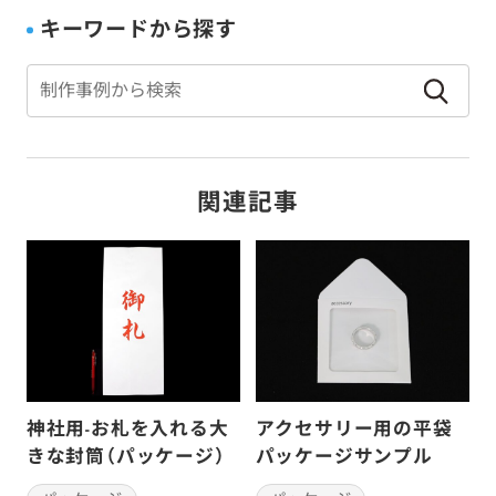
書籍販売
種苗会社
行政
観光業
キーワードから探す
通信販売
食品メーカー
関連記事
神社用-お札を入れる大
アクセサリー用の平袋
きな封筒（パッケージ）
パッケージサンプル