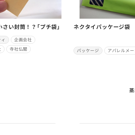
小さい封筒！？「プチ袋」
ネクタイパッケージ袋
ティ
企画会社
社
寺社仏閣
パッケージ
アパレルメー
蒸