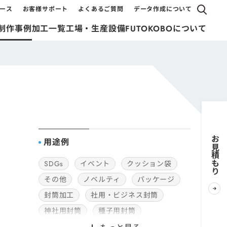
ース
お客様サポート
よくあるご質問
データ作成について
制作事例
加工一覧
工場・生産設備
FUTOKOBOについて
お見積もり
用途例
SDGs
イベント
クッション袋
その他
ノベルティ
パッケージ
封筒加工
社用・ビジネス封筒
神社用封筒
種子用封筒
販促用DM
配送・郵送用